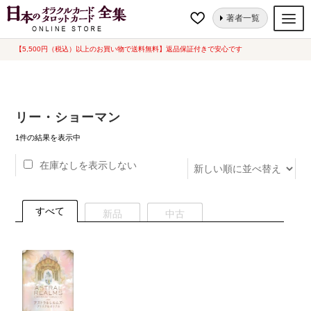
ナ
コ
ホーム
“リー・ショーマン”にタグ付けされた商品
著者一覧
ビ
ン
ゲ
テ
【5,500円（税込）以上のお買い物で送料無料】返品保証付きで安心です
オラクルカード
ー
ン
タロットカード
シ
ツ
ョ
へ
ルノルマンカード
リー・ショーマン
ン
ス
へ
キ
トランプ
1件の結果を表示中
ス
ッ
在庫なしを表示しない
セット
キ
プ
ッ
新品一覧
プ
すべて
新品
中古
中古一覧
希少品
書籍
カード関連グッズ