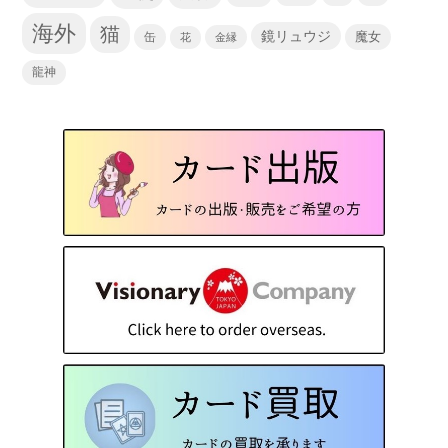
海外
猫
鏡リュウジ
缶
魔女
花
金縁
龍神