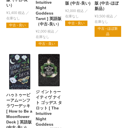
Intuitive
版 (中古-良い)
版 (中古-ほぼ
い）
Night
新品）
¥
2,000
税込
Goddess
¥
1,400
税込
¥
3,500
税込
Tarot ] 英語版
中古 - 良い
（中古-良い）
中古 - 良い
中古 - ほぼ新
¥
2,000
税込
品
中古 - 良い
ジ イントゥー
ハゥトゥービ
イティヴ ナイ
ーアムーンフ
ト ゴッデス タ
ラワーデッキ
ロット [ The
[ How to Be a
Intuitive
Moonflower
Night
Deck ] 英語版
Goddess
(中古-良い)