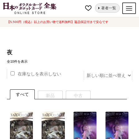
ナ
コ
ホーム
“夜”にタグ付けされた商品
著者一覧
ビ
ン
ゲ
テ
【5,500円（税込）以上のお買い物で送料無料】返品保証付きで安心です
オラクルカード
ー
ン
タロットカード
シ
ツ
ョ
へ
ルノルマンカード
夜
ン
ス
へ
キ
新
トランプ
全10件を表示
し
ス
ッ
い
在庫なしを表示しない
セット
キ
プ
順
ッ
新品一覧
プ
すべて
新品
中古
中古一覧
希少品
書籍
カード関連グッズ