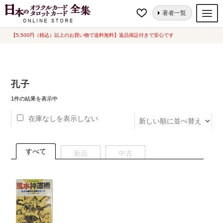
ナ
コ
ホーム
“孔子”にタグ付けされた商品
著者一覧
ビ
ン
ゲ
テ
【5,500円（税込）以上のお買い物で送料無料】返品保証付きで安心です
オラクルカード
ー
ン
タロットカード
シ
ツ
ョ
へ
ルノルマンカード
孔子
ン
ス
へ
キ
トランプ
1件の結果を表示中
ス
ッ
在庫なしを表示しない
セット
キ
プ
ッ
新品一覧
プ
すべて
新品
中古
中古一覧
希少品
書籍
カード関連グッズ