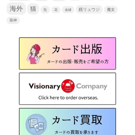
海外
猫
鏡リュウジ
缶
魔女
花
金縁
龍神