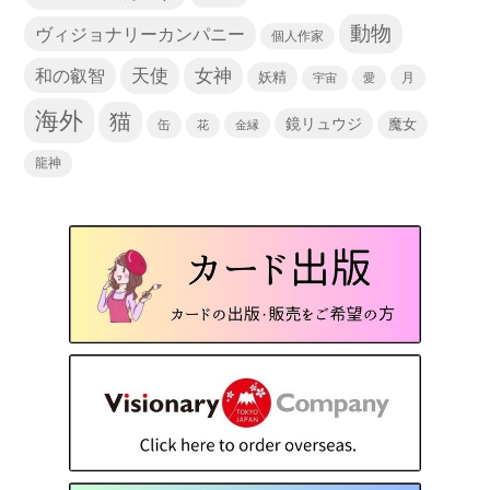
動物
ヴィジョナリーカンパニー
個人作家
天使
和の叡智
女神
妖精
宇宙
愛
月
海外
猫
鏡リュウジ
缶
魔女
花
金縁
龍神