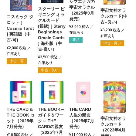
シマエナガの
宇宙オラクル
スターリー ビ
宇宙女神オラ
（2025年9月
ギニング オラ
クルカード(中
コスミック タ
発売）
クルカード
古–良い)
ロット [
(銀縁) [ Starry
¥
3,960
税込
Cosmic Tarot
¥
3,200
税込
Beginnings
] 英語版（中
Oracle Cards
古-可)
新品
] 海外版（中
中古 - 良い
¥
2,000
税込
古-良い）
¥
3,500
税込
中古 - 可
中古 - 良い
THE CARD &
THE BOOK～
THE CARD
THE BOOK セ
ガイド＆ワー
人生の親友
宇宙女神オラ
ット（2025年
ク～ THE
（2025年7月
クルカード
7月発売）
CARDの親友
発売）
（2023年4月
（2025年7月
¥
16,500
税込
¥
11,000
税込
発売）