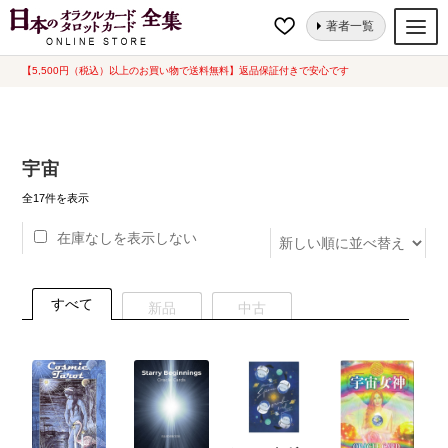
ナ
コ
ホーム
“宇宙”にタグ付けされた商品
著者一覧
ビ
ン
ゲ
テ
【5,500円（税込）以上のお買い物で送料無料】返品保証付きで安心です
オラクルカード
ー
ン
タロットカード
シ
ツ
ョ
へ
ルノルマンカード
宇宙
ン
ス
へ
キ
新
トランプ
全17件を表示
し
ス
ッ
い
在庫なしを表示しない
セット
キ
プ
順
ッ
新品一覧
プ
すべて
新品
中古
中古一覧
希少品
書籍
カード関連グッズ