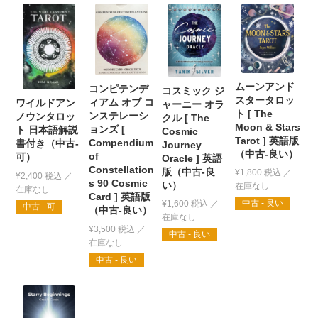
ムーンアンド
コンピテンデ
コスミック ジ
スタータロッ
ィアム オブ コ
ワイルドアン
ャーニー オラ
ト [ The
ンステレーシ
ノウンタロッ
クル [ The
Moon & Stars
ョンズ [
ト 日本語解説
Cosmic
Tarot ] 英語版
Compendium
書付き（中古-
Journey
（中古-良い）
of
可）
Oracle ] 英語
Constellation
版（中古-良
¥
1,800
税込
¥
2,400
税込
s 90 Cosmic
い）
Card ] 英語版
中古 - 良い
¥
1,600
税込
中古 - 可
（中古-良い）
¥
3,500
税込
中古 - 良い
中古 - 良い