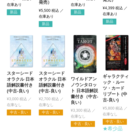
発売）
¥
4,399
税込
¥
5,500
税込
新品
新品
新品
新品
スターシード
スターシード
ギャラクティ
ワイルドアン
オラクル 日本
オラクル 日本
ック・ルー
ノウンタロッ
語解説書付き
語解説書付き
ツ・カード
ト 日本語解説
(中古-良い)
(中古-良い)
リブート (中
書付き（中古-
¥
3,000
税込
¥
2,700
税込
古-良い)
良い）
¥
5,800
税込
¥
3,300
税込
中古 - 良い
中古 - 良い
中古 - 良い
中古 - 良い
★希少品