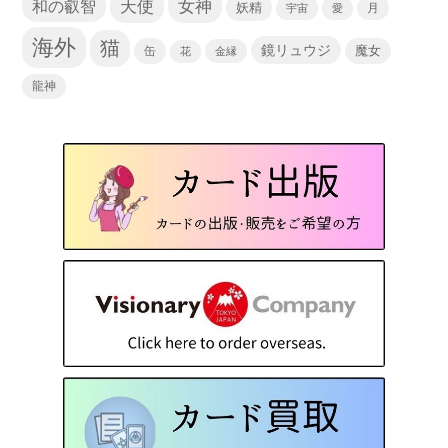
天使
和の叡智
女神
妖精
宇宙
愛
月
海外
猫
鏡リュウジ
缶
魔女
花
金縁
龍神