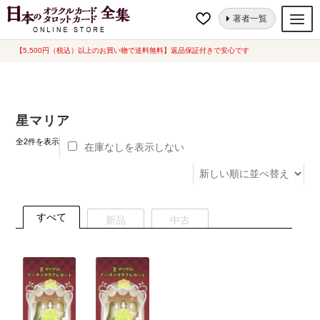
ナ
コ
ホーム
“星マリア”にタグ付けされた商品
著者一覧
ビ
ン
ゲ
テ
【5,500円（税込）以上のお買い物で送料無料】返品保証付きで安心です
オラクルカード
ー
ン
タロットカード
シ
ツ
ョ
へ
ルノルマンカード
星マリア
ン
ス
へ
キ
新
トランプ
全2件を表示
在庫なしを表示しない
し
ス
ッ
い
セット
キ
プ
順
ッ
新品一覧
プ
すべて
新品
中古
中古一覧
希少品
書籍
カード関連グッズ