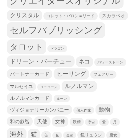
クリエイターズオリジナル
クリスタル
スカラベオ
コレット・バロン＝リード
セルフパブリッシング
タロット
ドラゴン
ドリーン・バーチュー
ネコ
パワーストーン
ヒーリング
パートナーカード
フェアリー
ルノルマン
マルセイユ
ユニコーン
ルノルマンカード
ルーン
動物
ヴィジョナリーカンパニー
個人作家
天使
和の叡智
女神
妖精
宇宙
愛
月
海外
猫
鏡リュウジ
缶
魔女
花
金縁