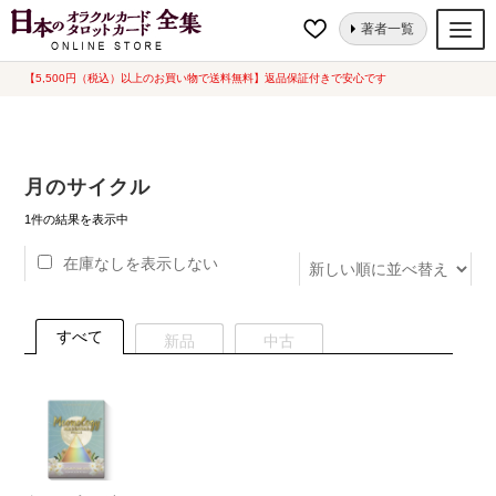
ナ
コ
ホーム
“月のサイクル”にタグ付けされた商品
著者一覧
ビ
ン
ゲ
テ
【5,500円（税込）以上のお買い物で送料無料】返品保証付きで安心です
オラクルカード
ー
ン
タロットカード
シ
ツ
ョ
へ
ルノルマンカード
月のサイクル
ン
ス
へ
キ
トランプ
1件の結果を表示中
ス
ッ
在庫なしを表示しない
セット
キ
プ
ッ
新品一覧
プ
すべて
新品
中古
中古一覧
希少品
書籍
カード関連グッズ