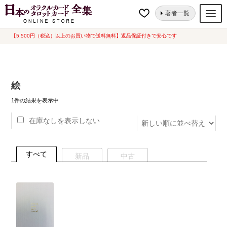
ナ
コ
ホーム
“絵”にタグ付けされた商品
著者一覧
ビ
ン
ゲ
テ
【5,500円（税込）以上のお買い物で送料無料】返品保証付きで安心です
オラクルカード
ー
ン
タロットカード
シ
ツ
ョ
へ
ルノルマンカード
絵
ン
ス
へ
キ
トランプ
1件の結果を表示中
ス
ッ
在庫なしを表示しない
セット
キ
プ
ッ
新品一覧
プ
すべて
新品
中古
中古一覧
希少品
書籍
カード関連グッズ