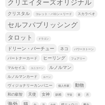
クリエイターズオリジナル
クリスタル
スカラベオ
コレット・バロン＝リード
セルフパブリッシング
タロット
ドラゴン
ドリーン・バーチュー
ネコ
パワーストーン
ヒーリング
パートナーカード
フェアリー
ルノルマン
マルセイユ
ユニコーン
ルノルマンカード
ルーン
動物
ヴィジョナリーカンパニー
個人作家
天使
和の叡智
女神
妖精
宇宙
愛
月
海外
猫
鏡リュウジ
缶
魔女
花
金縁