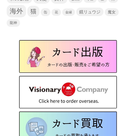
海外
猫
鏡リュウジ
缶
魔女
花
金縁
龍神