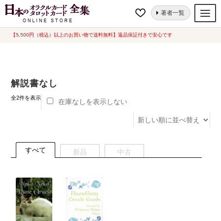
ナ
コ
ホーム
“解説書なし”にタグ付けされた商品
著者一覧
ビ
ン
ゲ
テ
【5,500円（税込）以上のお買い物で送料無料】返品保証付きで安心です
オラクルカード
ー
ン
タロットカード
シ
ツ
ョ
へ
ルノルマンカード
解説書なし
ン
ス
へ
キ
新
トランプ
全2件を表示
在庫なしを表示しない
し
ス
ッ
い
セット
キ
プ
順
ッ
新品一覧
プ
すべて
新品
中古
中古一覧
希少品
書籍
カード関連グッズ