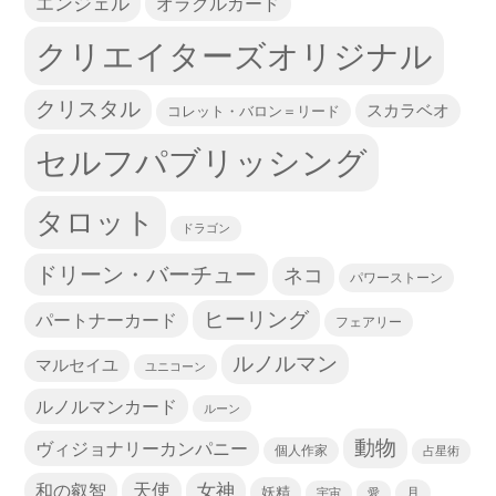
エンジェル
オラクルカード
クリエイターズオリジナル
クリスタル
スカラベオ
コレット・バロン＝リード
セルフパブリッシング
タロット
ドラゴン
ドリーン・バーチュー
ネコ
パワーストーン
ヒーリング
パートナーカード
フェアリー
ルノルマン
マルセイユ
ユニコーン
ルノルマンカード
ルーン
動物
ヴィジョナリーカンパニー
個人作家
占星術
天使
和の叡智
女神
妖精
宇宙
愛
月