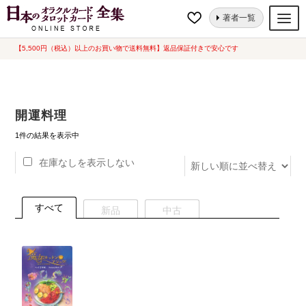
ナ
コ
ホーム
“開運料理”にタグ付けされた商品
著者一覧
ビ
ン
ゲ
テ
【5,500円（税込）以上のお買い物で送料無料】返品保証付きで安心です
オラクルカード
ー
ン
タロットカード
シ
ツ
ョ
へ
ルノルマンカード
開運料理
ン
ス
へ
キ
トランプ
1件の結果を表示中
ス
ッ
在庫なしを表示しない
セット
キ
プ
ッ
新品一覧
プ
すべて
新品
中古
中古一覧
希少品
書籍
カード関連グッズ