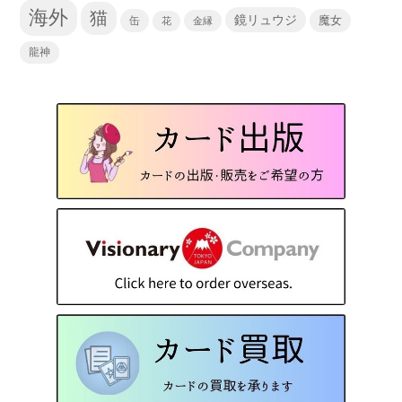
海外
猫
鏡リュウジ
缶
魔女
花
金縁
龍神