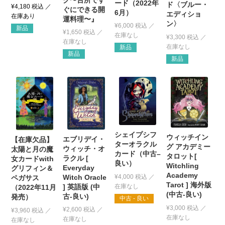
ード（2022年
ド〈ブルー・
¥
4,180
税込
ぐにできる開
6月）
エディショ
運料理〜』
ン〉
¥
6,000
税込
新品
¥
1,650
税込
¥
3,300
税込
新品
新品
新品
シェイプシフ
ウィッチイン
エブリデイ・
【在庫欠品】
ターオラクル
グ アカデミー
ウィッチ・オ
太陽と月の魔
カード（中古–
タロット[
ラクル [
女カードwith
良い）
Witchling
Everyday
グリフィン＆
Academy
¥
4,000
税込
Witch Oracle
ペガサス
Tarot ] 海外版
] 英語版 (中
（2022年11月
(中古-良い)
古-良い)
発売）
中古 - 良い
¥
3,000
税込
¥
2,600
税込
¥
3,960
税込