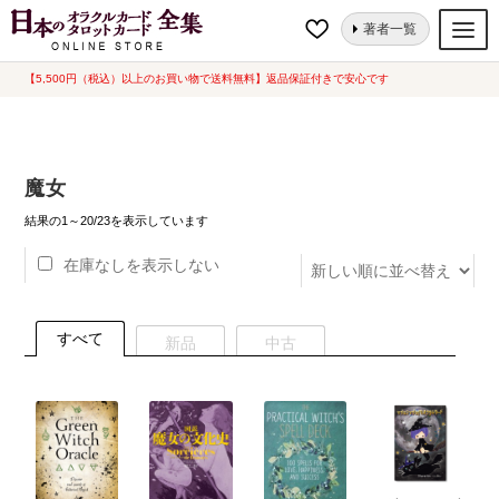
ナ
コ
ホーム
“魔女”にタグ付けされた商品
著者一覧
ビ
ン
ゲ
テ
【5,500円（税込）以上のお買い物で送料無料】返品保証付きで安心です
オラクルカード
ー
ン
タロットカード
シ
ツ
ョ
へ
ルノルマンカード
魔女
ン
ス
へ
キ
新
トランプ
結果の1～20/23を表示しています
し
ス
ッ
い
在庫なしを表示しない
セット
キ
プ
順
ッ
新品一覧
プ
すべて
新品
中古
中古一覧
希少品
書籍
カード関連グッズ