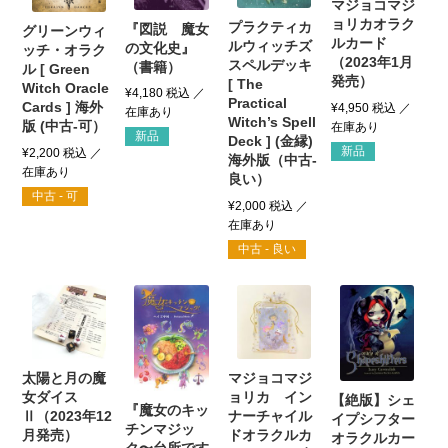
マジョコマジ
ョリカオラク
プラクティカ
『図説 魔女
グリーンウィ
ルカード
ルウィッチズ
の文化史』
ッチ・オラク
（2023年1月
スペルデッキ
（書籍）
ル [ Green
発売）
[ The
Witch Oracle
¥
4,180
税込
Practical
Cards ] 海外
¥
4,950
税込
Witch’s Spell
版 (中古-可）
新品
Deck ] (金縁)
新品
¥
2,200
税込
海外版（中古-
良い）
中古 - 可
¥
2,000
税込
中古 - 良い
太陽と月の魔
マジョコマジ
女ダイス
ョリカ イン
【絶版】シェ
『魔女のキッ
Ⅱ（2023年12
ナーチャイル
イプシフター
チンマジッ
月発売）
ドオラクルカ
オラクルカー
ク〜台所です