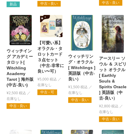
中古 - 良い
中古 - 良い
新品
【可愛い系】
オラクル・タ
ウィッチイン
ロットカード
ウィッチリン
グ アカデミー
アースリー ソ
３点セット
グ・オラクル
タロット[
ウル ＆ スピリ
（中古-非常に
[ Witchlings ]
Witchling
ット オラクル
良い〜可）
英語版（中古-
Academy
[ Earthly
良い）
Tarot ] 海外版
¥
5,000
税込
Souls &
(中古-良い)
Spirits Oracle
¥
1,500
税込
中古 - 可
] 英語版（中
¥
2,500
税込
古-良い）
中古 - 良い
中古 - 良い
¥
2,800
税込
中古 - 良い