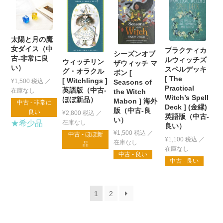
太陽と月の魔
女ダイス（中
プラクティカ
シーズンオブ
古-非常に良
ルウィッチズ
ウィッチリン
ザウィッチ マ
い）
スペルデッキ
グ・オラクル
ボン [
[ The
[ Witchlings ]
¥
1,500
税込
Seasons of
Practical
英語版（中古-
the Witch
Witch’s Spell
ほぼ新品）
Mabon ] 海外
中古 - 非常に
Deck ] (金縁)
版（中古-良
良い
¥
2,800
税込
英語版（中古-
い）
★希少品
良い）
¥
1,500
税込
中古 - ほぼ新
¥
1,100
税込
品
中古 - 良い
中古 - 良い
1
2