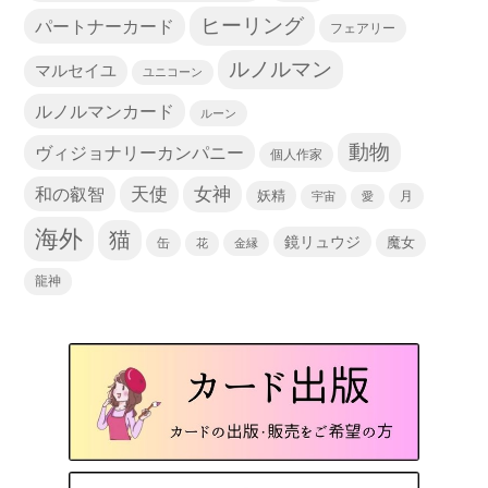
ヒーリング
パートナーカード
フェアリー
ルノルマン
マルセイユ
ユニコーン
ルノルマンカード
ルーン
動物
ヴィジョナリーカンパニー
個人作家
天使
和の叡智
女神
妖精
宇宙
愛
月
海外
猫
鏡リュウジ
缶
魔女
花
金縁
龍神