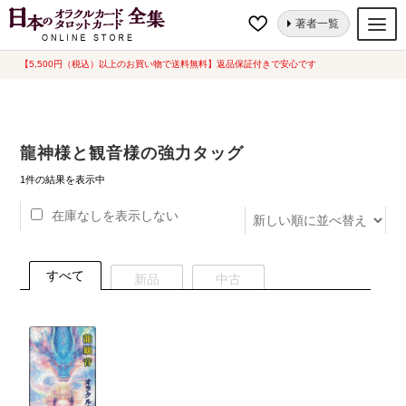
ナ
コ
ホーム
“龍神様と観音様の強力タッグ”にタグ付けされた商品
著者一覧
ビ
ン
ゲ
テ
【5,500円（税込）以上のお買い物で送料無料】返品保証付きで安心です
オラクルカード
ー
ン
タロットカード
シ
ツ
ョ
へ
ルノルマンカード
龍神様と観音様の強力タッグ
ン
ス
へ
キ
トランプ
1件の結果を表示中
ス
ッ
在庫なしを表示しない
セット
キ
プ
ッ
新品一覧
プ
すべて
新品
中古
中古一覧
希少品
書籍
カード関連グッズ