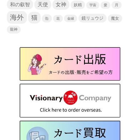
天使
和の叡智
女神
妖精
宇宙
愛
月
海外
猫
鏡リュウジ
缶
魔女
花
金縁
龍神