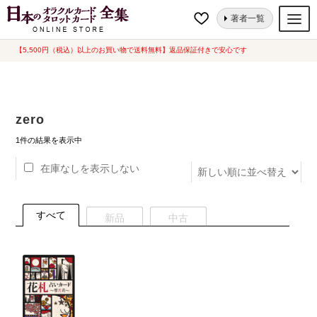
ナ
コ
ホーム
“zero”にタグ付けされた商品
著者一覧
ビ
ン
ゲ
テ
【5,500円（税込）以上のお買い物で送料無料】返品保証付きで安心です
オラクルカード
ー
ン
タロットカード
シ
ツ
ョ
へ
ルノルマンカード
zero
ン
ス
へ
キ
トランプ
1件の結果を表示中
ス
ッ
在庫なしを表示しない
セット
キ
プ
ッ
新品一覧
プ
すべて
新品
中古
中古一覧
希少品
書籍
カード関連グッズ