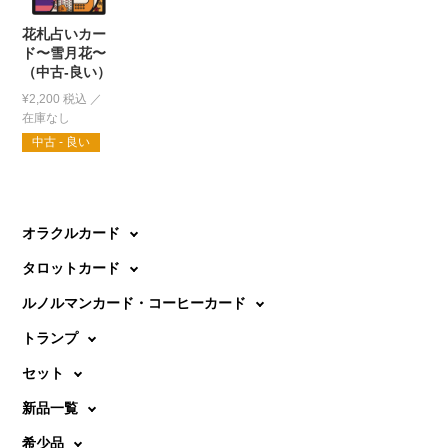
花札占いカー
ド〜雪月花〜
（中古-良い）
¥
2,200
税込
中古 - 良い
オラクルカード
タロットカード
ルノルマンカード・コーヒーカード
トランプ
セット
新品一覧
希少品