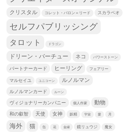
クリスタル
スカラベオ
コレット・バロン＝リード
セルフパブリッシング
タロット
ドラゴン
ドリーン・バーチュー
ネコ
パワーストーン
ヒーリング
パートナーカード
フェアリー
ルノルマン
マルセイユ
ユニコーン
ルノルマンカード
ルーン
動物
ヴィジョナリーカンパニー
個人作家
天使
和の叡智
女神
妖精
宇宙
愛
月
海外
猫
鏡リュウジ
缶
魔女
花
金縁