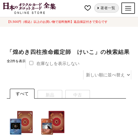
ナ
コ
ホーム
ショップ
著者一覧
ビ
ン
ゲ
テ
【5,500円（税込）以上のお買い物で送料無料】返品保証付きで安心です
オラクルカード
ー
ン
タロットカード
シ
ツ
ョ
へ
ルノルマンカード
「煌めき四柱推命鑑定師 けいこ」の検索結果
ン
ス
へ
キ
新
トランプ
全2件を表示
在庫なしを表示しない
し
ス
ッ
い
セット
キ
プ
順
ッ
新品一覧
プ
すべて
新品
中古
中古一覧
希少品
書籍
カード関連グッズ