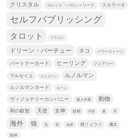
クリスタル
スカラベオ
コレット・バロン＝リード
セルフパブリッシング
タロット
ドラゴン
ドリーン・バーチュー
ネコ
パワーストーン
ヒーリング
パートナーカード
フェアリー
ルノルマン
マルセイユ
ユニコーン
ルノルマンカード
ルーン
動物
ヴィジョナリーカンパニー
個人作家
天使
和の叡智
女神
妖精
宇宙
愛
月
海外
猫
鏡リュウジ
缶
魔女
花
金縁
龍神