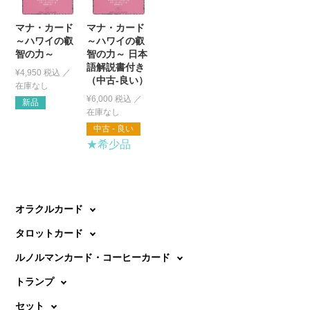
マナ・カード
マナ・カード
～ハワイの叡
～ハワイの叡
智の力～
智の力～ 日本
語解説書付き
¥
4,950
税込
（中古-良い）
¥
6,000
税込
新品
中古 - 良い
★希少品
オラクルカード
タロットカード
ルノルマンカード・コーヒーカード
トランプ
セット