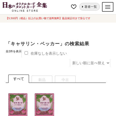
ナ
コ
ホーム
ショップ
著者一覧
ビ
ン
ゲ
テ
【5,500円（税込）以上のお買い物で送料無料】返品保証付きで安心です
オラクルカード
ー
ン
タロットカード
シ
ツ
ョ
へ
ルノルマンカード
「キャサリン・ベッカー」の検索結果
ン
ス
へ
キ
新
トランプ
全2件を表示
在庫なしを表示しない
し
ス
ッ
い
セット
キ
プ
順
ッ
新品一覧
プ
すべて
新品
中古
中古一覧
希少品
書籍
カード関連グッズ