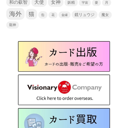
天使
和の叡智
女神
妖精
宇宙
愛
月
海外
猫
鏡リュウジ
缶
魔女
花
金縁
龍神