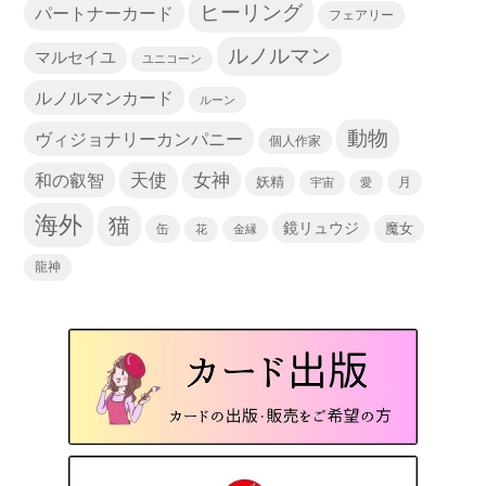
ヒーリング
パートナーカード
フェアリー
ルノルマン
マルセイユ
ユニコーン
ルノルマンカード
ルーン
動物
ヴィジョナリーカンパニー
個人作家
天使
和の叡智
女神
妖精
宇宙
愛
月
海外
猫
鏡リュウジ
缶
魔女
花
金縁
龍神