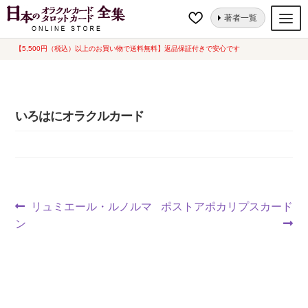
ナ
コ
ホーム
いろはにオラクルカード
著者一覧
ビ
ン
ゲ
テ
【5,500円（税込）以上のお買い物で送料無料】返品保証付きで安心です
オラクルカード
ー
ン
タロットカード
シ
ツ
ョ
へ
ルノルマンカード
いろはにオラクルカード
ン
ス
へ
キ
トランプ
ス
ッ
セット
キ
プ
ッ
新品一覧
プ
投
前
次
リュミエール・ルノルマ
ポストアポカリプスカード
中古一覧
の
の
ン
稿
投
投
希少品
ナ
稿:
稿:
書籍
ビ
カード関連グッズ