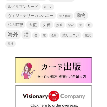
ルノルマンカード
ルーン
動物
ヴィジョナリーカンパニー
個人作家
天使
和の叡智
女神
妖精
宇宙
愛
月
海外
猫
鏡リュウジ
缶
魔女
花
金縁
龍神