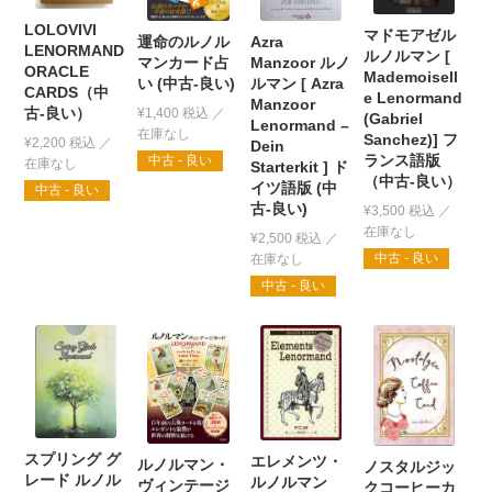
LOLOVIVI
マドモアゼル
運命のルノル
Azra
LENORMAND
ルノルマン [
マンカード占
Manzoor ルノ
ORACLE
Mademoisell
い (中古-良い)
ルマン [ Azra
CARDS（中
e Lenormand
Manzoor
古-良い）
¥
1,400
税込
(Gabriel
Lenormand –
Sanchez)] フ
¥
2,200
税込
Dein
ランス語版
中古 - 良い
Starterkit ] ド
（中古-良い）
イツ語版 (中
中古 - 良い
古-良い)
¥
3,500
税込
¥
2,500
税込
中古 - 良い
中古 - 良い
スプリング グ
エレメンツ・
ルノルマン・
ノスタルジッ
レード ルノル
ルノルマン
ヴィンテージ
クコーヒーカ