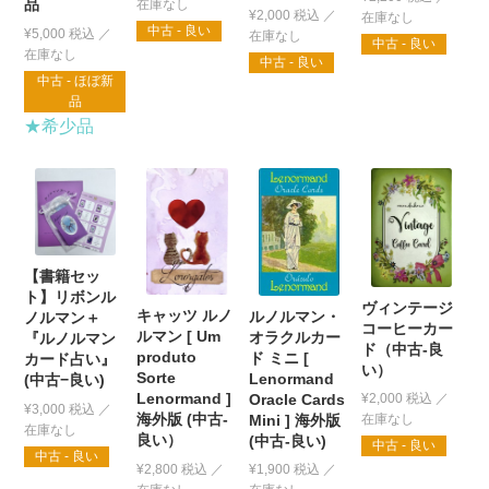
品
¥
2,000
税込
中古 - 良い
¥
5,000
税込
中古 - 良い
中古 - 良い
中古 - ほぼ新
品
★希少品
【書籍セッ
ト】リボンル
ヴィンテージ
キャッツ ルノ
ルノルマン・
ノルマン＋
コーヒーカー
ルマン [ Um
オラクルカー
『ルノルマン
ド（中古-良
produto
ド ミニ [
カード占い』
い）
Sorte
Lenormand
(中古−良い)
Lenormand ]
Oracle Cards
¥
2,000
税込
¥
3,000
税込
海外版 (中古-
Mini ] 海外版
良い）
(中古-良い)
中古 - 良い
中古 - 良い
¥
2,800
税込
¥
1,900
税込