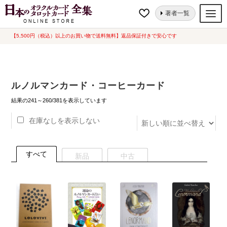
ナ
コ
ホーム
ルノルマンカード・コーヒーカード
ページ 13
著者一覧
ビ
ン
ゲ
テ
【5,500円（税込）以上のお買い物で送料無料】返品保証付きで安心です
オラクルカード
ー
ン
タロットカード
シ
ツ
ョ
へ
ルノルマンカード
ルノルマンカード・コーヒーカード
ン
ス
へ
キ
新
トランプ
結果の241～260/381を表示しています
し
ス
ッ
い
在庫なしを表示しない
セット
キ
プ
順
ッ
新品一覧
プ
すべて
新品
中古
中古一覧
希少品
書籍
カード関連グッズ