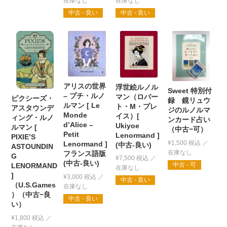
中古 - 良い
中古 - 良い
アリスの世界
浮世絵ルノル
Sweet 特別付
– プチ・ルノ
マン（ロバー
ピクシーズ・
録 鏡リュウ
ルマン [ Le
ト・M・プレ
アスタウンデ
ジのルノルマ
Monde
イス）[
ィング・ルノ
ンカード占い
d’Alice –
Ukiyoe
ルマン [
（中古−可）
Petit
Lenormand ]
PIXIE’S
¥
1,500
税込
Lenormand ]
(中古-良い)
ASTOUNDIN
フランス語版
G
¥
7,500
税込
(中古-良い)
中古 - 可
LENORMAND
]
¥
3,000
税込
中古 - 良い
（U.S.Games
）（中古−良
中古 - 良い
い）
¥
1,800
税込