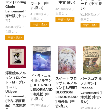
マン [ Spring
（中古-良い）
カード (中
ード（中古-良
Glade
古-良い）
い）
¥
2,000
税込
Lenormand ]
¥
1,800
税込
¥
1,800
税込
海外版 (中古-
中古 - 良い
可）
中古 - 良い
中古 - 良い
¥
3,000
税込
中古 - 良い
浮世絵ルノル
ド・ラ・ニュ
マン（ロバー
スイート ブロ
パースコア ル
イ ルノルマン
ト・M・プレ
ッサム ルノル
ノルマン [
[ DE LA NUIT
イス）[
マン [ SWEET
Pascoa
LENORMAND
Ukiyoe
BLOSSOM
Lenormand ]
] 海外版（中
Lenormand ]
LENORMAND
海外版 (中古-
古-良い）
(中古-ほぼ新
] 海外版（中
良い)
品）＊未開封
¥
2,000
税込
古-良い）
¥
2,200
税込