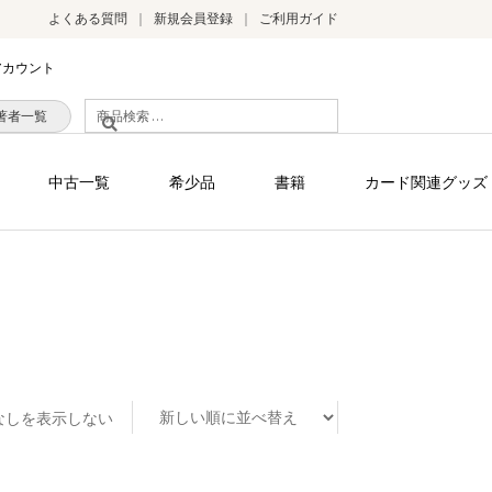
よくある質問
新規会員登録
ご利用ガイド
アカウント
検
著者一覧
索
対
中古一覧
希少品
書籍
カード関連グッズ
象:
なしを表示しない