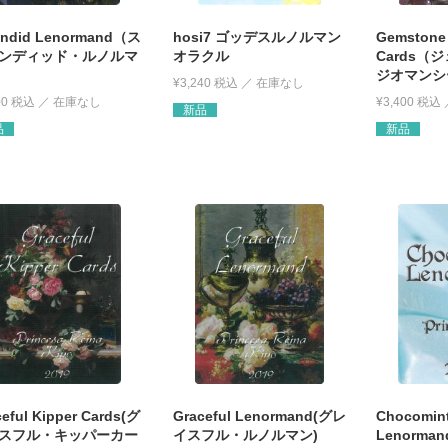
endid Lenormand（ス
hosi7 ゴッデスルノルマン
Gemstone
ンディッド・ルノルマ
オラクル
Cards（
ジオマンシ
¥
3,240
税込
00
税込
¥
3,400
税込
新品
品
新品
eful Kipper Cards(グ
Graceful Lenormand(グレ
Chocomin
スフル・キッパーカー
イスフル・ルノルマン)
Lenorm