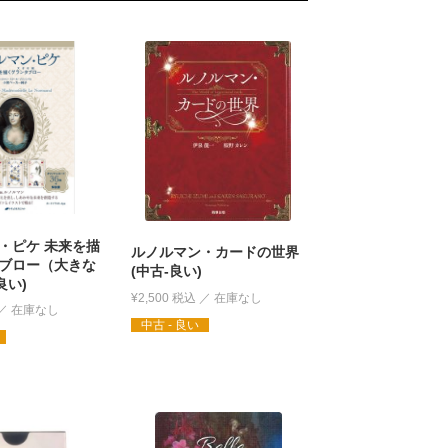
・ピケ 未来を描
ルノルマン・カードの世界
ブロー（大きな
(中古-良い)
良い)
¥
2,500
税込
中古 - 良い