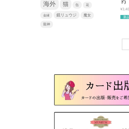
ド)
海外
猫
缶
花
¥
3,4
鏡リュウジ
魔女
金縁
新
龍神