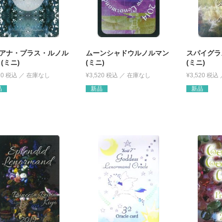
アナ・プラス・ルノル
ムーンシャドウルノルマン
スパイグラ
(ミニ)
(ミニ)
(ミニ)
20
税込
¥
3,520
税込
¥
3,520
税込
品
新品
新品