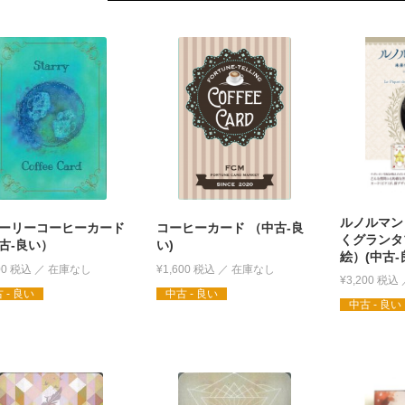
ルノルマン
ーリーコーヒーカード
コーヒーカード （中古-良
くグランタ
古-良い）
い)
絵）(中古-
00
税込
¥
1,600
税込
¥
3,200
税込
 - 良い
中古 - 良い
中古 - 良い