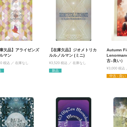
庫欠品】アライゼンズ
【在庫欠品】ジオメトリカ
Autumn Fi
ルマン
ルルノルマン (ミニ)
Lenorma
古–良い）
40
税込
¥
3,520
税込
¥
3,000
税込
品
新品
中古 - 良い