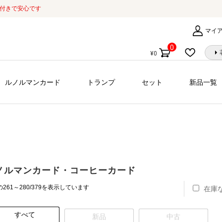
証付きで安心です
マイ
0
¥
0
個
の
商
ルノルマンカード
トランプ
セット
新品一覧
品
ノルマンカード・コーヒーカード
新
261～280/379を表示しています
在庫
し
い
すべて
順
新品
中古