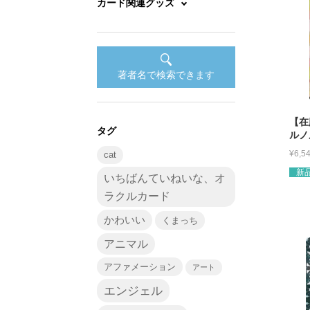
カード関連グッズ
著者名で検索できます
【在
タグ
ルノ
¥
6,5
cat
新
いちばんていねいな、オ
ラクルカード
かわいい
くまっち
アニマル
アファメーション
アート
エンジェル