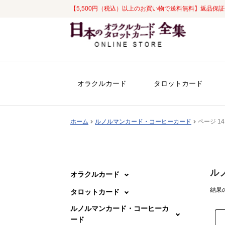
【5,500円（税込）以上のお買い物で送料無料】返品保
ナ
コ
ビ
ン
ゲ
テ
ー
ン
シ
ツ
オラクルカード
タロットカード
ョ
へ
ン
ス
へ
キ
ホーム
ルノルマンカード・コーヒーカード
ページ 14
ス
ッ
キ
プ
ッ
プ
ル
オラクルカード
結果の
タロットカード
ルノルマンカード・コーヒーカ
ード