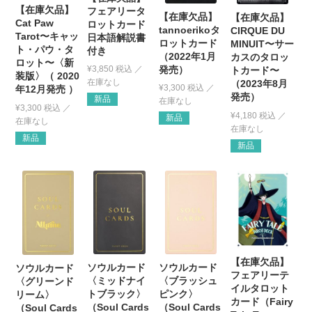
【在庫欠品】
フェアリータ
【在庫欠品】
【在庫欠品】
Cat Paw
ロットカード
tannoerikoタ
CIRQUE DU
Tarot〜キャッ
日本語解説書
ロットカード
MINUIT〜サー
ト・パウ・タ
付き
（2022年1月
カスのタロッ
ロット〜〈新
発売）
¥
3,850
税込
トカード〜
装版〉（ 2020
（2023年8月
¥
3,300
税込
年12月発売 ）
発売）
新品
¥
3,300
税込
¥
4,180
税込
新品
新品
新品
【在庫欠品】
ソウルカード
ソウルカード
ソウルカード
フェアリーテ
〈ミッドナイ
〈ブラッシュ
〈グリーンド
イルタロット
トブラック〉
ピンク〉
リーム〉
カード（Fairy
（Soul Cards
（Soul Cards
（Soul Cards