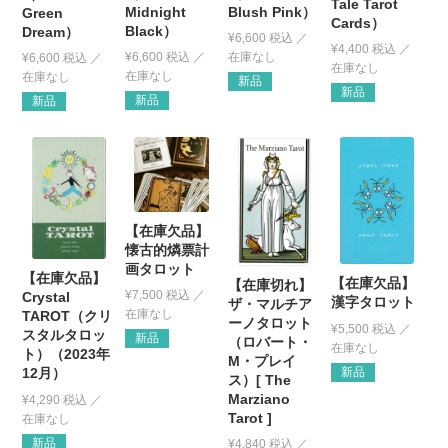
Tale Tarot
Midnight
Blush Pink）
Green
Cards）
Black）
Dream）
¥
6,600
税込
¥
4,400
税込
¥
6,600
税込
¥
6,600
税込
新品
新品
新品
新品
【在庫欠品】
懐古的燐票計
画タロット
【在庫欠品】
【在庫欠品】
【在庫切れ】
¥
7,500
税込
Crystal
漢字タロット
ザ・マルチア
TAROT（クリ
ーノタロット
¥
5,500
税込
スタルタロッ
新品
（ロバート・
ト）（2023年
M・プレイ
新品
12月）
ス）[ The
Marziano
¥
4,290
税込
Tarot ]
新品
¥
4,840
税込