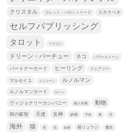
クリスタル
スカラベオ
コレット・バロン＝リード
セルフパブリッシング
タロット
ドラゴン
ドリーン・バーチュー
ネコ
パワーストーン
ヒーリング
パートナーカード
フェアリー
ルノルマン
マルセイユ
ユニコーン
ルノルマンカード
ルーン
動物
ヴィジョナリーカンパニー
個人作家
天使
和の叡智
女神
妖精
宇宙
愛
月
海外
猫
鏡リュウジ
缶
魔女
花
金縁