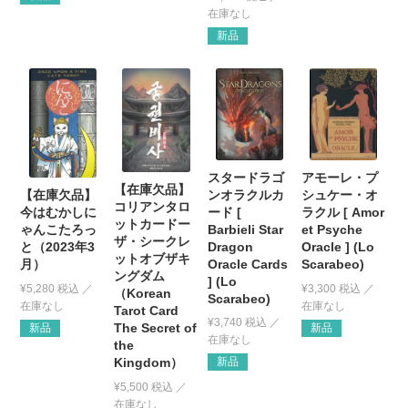
新品
スタードラゴ
アモーレ・プ
【在庫欠品】
ンオラクルカ
【在庫欠品】
シュケー・オ
コリアンタロ
ード [
今はむかしに
ラクル [ Amor
ットカードー
Barbieli Star
ゃんこたろっ
et Psyche
ザ・シークレ
Dragon
と（2023年3
Oracle ] (Lo
ットオブザキ
Oracle Cards
月）
Scarabeo)
ングダム
] (Lo
¥
5,280
税込
¥
3,300
税込
（Korean
Scarabeo)
Tarot Card
¥
3,740
税込
The Secret of
新品
新品
the
新品
Kingdom）
¥
5,500
税込