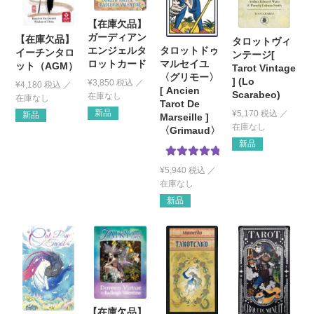
【在庫欠品】
ガーディアン
【在庫欠品】
タロットヴィ
タロットドゥ
エンジェルタ
イーチンタロ
ンテージ[
マルセイユ
ロットカード
ット（AGM）
Tarot Vintage
〈グリモー〉
] (Lo
¥
3,850
税込
¥
4,180
税込
[ Ancien
Scarabeo)
Tarot De
新品
¥
5,170
税込
新品
Marseille ]
〈Grimaud〉
新品
5段階中
5.00
¥
5,940
税込
の評価
新品
【在庫欠品】