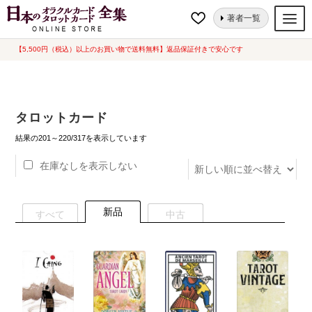
ナ
コ
ホーム
タロットカード
ページ 11
著者一覧
ビ
ン
ゲ
テ
【5,500円（税込）以上のお買い物で送料無料】返品保証付きで安心です
オラクルカード
ー
ン
タロットカード
シ
ツ
ョ
へ
ルノルマンカード
タロットカード
ン
ス
へ
キ
新
トランプ
結果の201～220/317を表示しています
し
ス
ッ
い
在庫なしを表示しない
セット
キ
プ
順
ッ
新品一覧
プ
新品
すべて
中古
中古一覧
希少品
書籍
カード関連グッズ