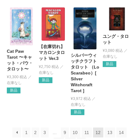
ユング・タロ
ット
【在庫切れ】
¥
3,080
税込
Cat Paw
マカロンタロ
シルバーウィ
Tarot 〜キャ
ット Ver.3
ッチクラフト
ット・パウ・
新品
¥
2,750
税込
タロット （Lo
タロット〜
Scarabeo）[
¥
3,300
税込
Silver
新品
Witchcraft
Tarot ]
新品
¥
3,972
税込
新品
1
2
3
…
9
10
11
12
13
14