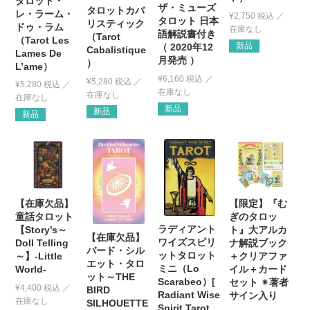
タロット・
ザ・ミューズ
タロットカバ
レ・ラーム・
¥
2,750
税込
タロット 日本
リスティック
ドゥ・ラム
語解説書付き
（Tarot
（Tarot Les
新品
（ 2020年12
Cabalistique
Lames De
月発売 ）
）
L’ame）
¥
6,160
税込
¥
5,280
税込
¥
5,280
税込
新品
新品
新品
【在庫欠品】
【限定】『む
童話タロット
ぎのタロッ
ラディアント
【Story’s～
ト』大アルカ
【在庫欠品】
ワイズスピリ
Doll Telling
ナ解説ブック
バード・シル
ットタロット
～】-Little
＋クリアファ
エット・タロ
ミニ（Lo
World-
イル＋カード
ット～THE
Scarabeo）[
セット ✴︎著者
¥
4,400
税込
BIRD
Radiant Wise
サイン入り
SILHOUETTE
Spirit Tarot