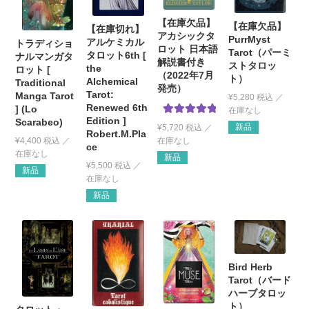
【在庫欠品】
【在庫欠品】
【在庫切れ】
アカシックタ
PurrMyst
アルケミカル
トラディショ
ロット 日本語
Tarot（パーミ
タロット6th [
ナルマンガタ
解説書付き
ストタロッ
the
ロット [
（2022年7月
ト）
Alchemical
Traditional
発売）
Tarot:
Manga Tarot
¥
5,280
税込
Renewed 6th
] (Lo
Edition ]
Scarabeo)
5段階中
5.00
新品
¥
5,720
税込
Robert.M.Pla
の評価
¥
4,400
税込
ce
新品
¥
5,500
税込
新品
新品
Bird Herb
Tarot（バード
ハーブタロッ
ト）