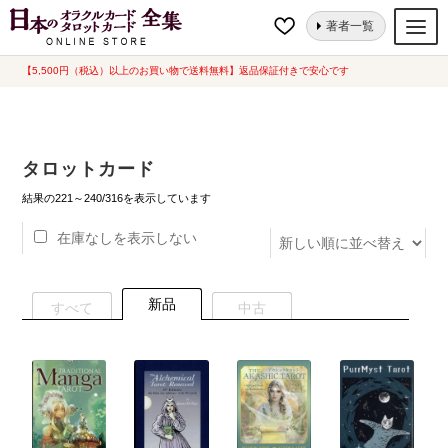
ナ
コ
ホーム
タロットカード
ページ 12
著者一覧
ビ
ン
ゲ
テ
【5,500円（税込）以上のお買い物で送料無料】返品保証付きで安心です
オラクルカード
ー
ン
タロットカード
シ
ツ
ョ
へ
ルノルマンカード
タロットカード
ン
ス
へ
キ
新
トランプ
結果の221～240/316を表示しています
し
ス
ッ
い
在庫なしを表示しない
セット
キ
プ
順
ッ
新品一覧
プ
新品
すべて
中古
中古一覧
希少品
書籍
カード関連グッズ