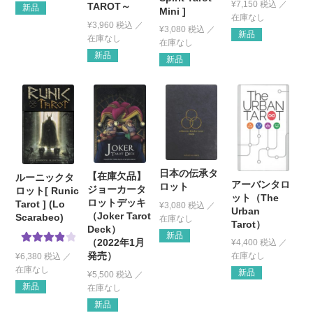
¥
7,150
税込
TAROT～
新品
Mini ]
¥
3,960
税込
¥
3,080
税込
新品
新品
新品
日本の伝承タ
【在庫欠品】
ルーニックタ
アーバンタロ
ロット
ジョーカータ
ロット[ Runic
ット（The
ロットデッキ
Tarot ] (Lo
¥
3,080
税込
Urban
（Joker Tarot
Scarabeo)
Tarot）
Deck）
新品
（2022年1月
¥
4,400
税込
5段階中
発売）
¥
6,380
税込
4.00
の評
新品
¥
5,500
税込
価
新品
新品