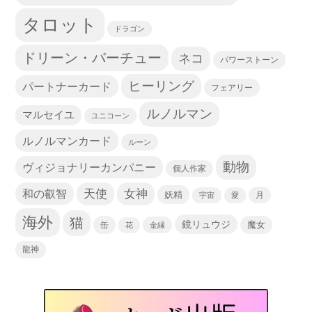
タロット
ドラゴン
ドリーン・バーチュー
ネコ
パワーストーン
ヒーリング
パートナーカード
フェアリー
ルノルマン
マルセイユ
ユニコーン
ルノルマンカード
ルーン
動物
ヴィジョナリーカンパニー
個人作家
天使
和の叡智
女神
妖精
宇宙
愛
月
海外
猫
鏡リュウジ
缶
魔女
花
金縁
龍神