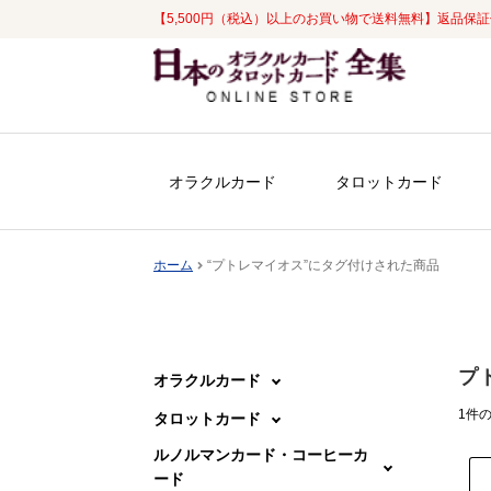
【5,500円（税込）以上のお買い物で送料無料】返品保
ナ
コ
ビ
ン
ゲ
テ
ー
ン
シ
ツ
オラクルカード
タロットカード
ョ
へ
ン
ス
へ
キ
ホーム
“プトレマイオス”にタグ付けされた商品
ス
ッ
キ
プ
ッ
プ
プ
オラクルカード
1件
タロットカード
ルノルマンカード・コーヒーカ
ード