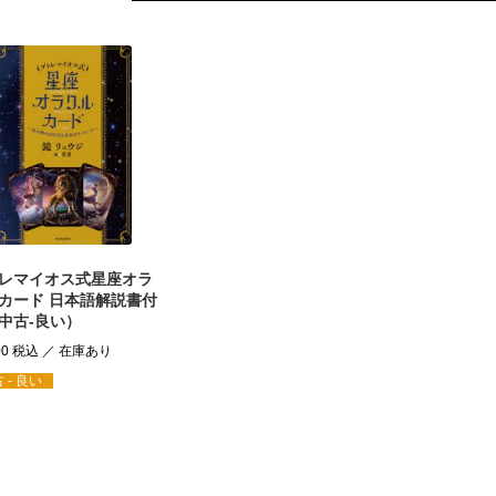
レマイオス式星座オラ
カード 日本語解説書付
中古-良い）
00
税込
 - 良い