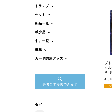
トランプ
セット
新品一覧
希少品
中古一覧
書籍
カード関連グッズ
プト
クル
き（
¥
1,8
著者名で検索できます
中古
タグ