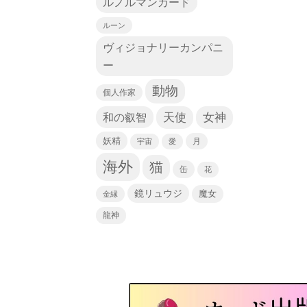
ルノルマンカード
ルーン
ヴィジョナリーカンパニ
ー
動物
個人作家
天使
和の叡智
女神
妖精
宇宙
愛
月
海外
猫
缶
花
鏡リュウジ
魔女
金縁
龍神