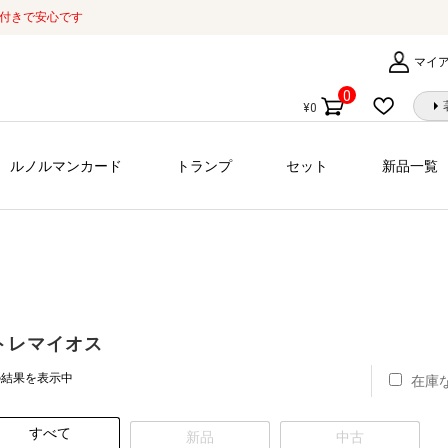
証付きで安心です
マイ
0
¥
0
個
の
商
ルノルマンカード
トランプ
セット
新品一覧
品
トレマイオス
の結果を表示中
在庫
すべて
新品
中古