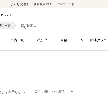
よくある質問
新規会員登録
ご利用ガイド
アカウント
検
著者一覧
索
対
中古一覧
希少品
書籍
カード関連グッズ
象:
なしを表示しない