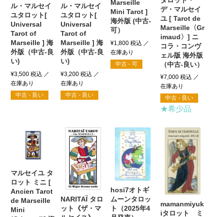
Marseille
ル・マルセイ
ル・マルセイ
デ・マルセイ
Mini Tarot ]
ユタロット[
ユタロット[
ユ [ Tarot de
海外版 (中古-
Universal
Universal
Marseille〈Gr
可）
Tarot of
Tarot of
imaud〉] ニ
Marseille ] 海
Marseille ] 海
¥
1,800
税込
コラ・コンヴ
外版（中古-良
外版（中古-良
ェル版 海外版
い)
い)
（中古-良い）
中古 - 可
¥
3,500
税込
¥
3,200
税込
¥
7,000
税込
中古 - 良い
中古 - 良い
中古 - 良い
★希少品
マルセイユ タ
ロット ミニ [
hosi7オトギ
Ancien Tarot
ムーンタロッ
NARITAÏ タロ
de Marseille
mamanmiyuk
ト（2025年4
ット《ザ・マ
Mini
iタロット ミ