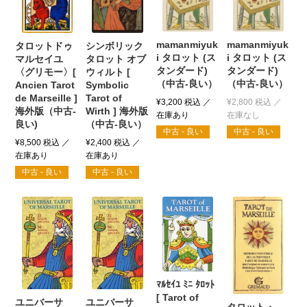
mamanmiyuk
mamanmiyuk
シンボリック
タロットドゥ
i タロット (ス
i タロット (ス
タロット オブ
マルセイユ
タンダード)
タンダード)
ウィルト [
〈グリモー〉[
（中古-良い）
（中古-良い）
Symbolic
Ancien Tarot
Tarot of
de Marseille ]
¥
3,200
税込
¥
2,800
税込
Wirth ] 海外版
海外版（中古-
（中古-良い）
良い)
中古 - 良い
中古 - 良い
¥
2,400
税込
¥
8,500
税込
中古 - 良い
中古 - 良い
ﾏﾙｾｲﾕ ﾐﾆ ﾀﾛｯﾄ
[ Tarot of
ユニバーサ
ユニバーサ
タロット・