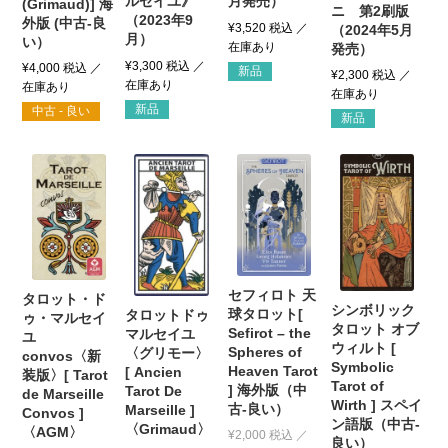
月発売）
ルセイユ》
(Grimaud)] 海
ニ 第2刷版
（2023年9
外版 (中古-良
¥
3,520
税込
（2024年5月
月）
い）
発売）
¥
3,300
税込
¥
4,000
税込
新品
¥
2,300
税込
新品
中古 - 良い
新品
セフィロト 天
タロット・ド
シンボリック
球タロット[
タロットドゥ
ゥ・マルセイ
タロット オブ
Sefirot – the
マルセイユ
ユ
ウィルト [
Spheres of
〈グリモー〉
convos〈新
Symbolic
Heaven Tarot
[ Ancien
装版〉[ Tarot
Tarot of
] 海外版（中
Tarot De
de Marseille
Wirth ] スペイ
古-良い）
Marseille ]
Convos ]
ン語版（中古-
〈Grimaud〉
〈AGM〉
¥
2,000
税込
良い）