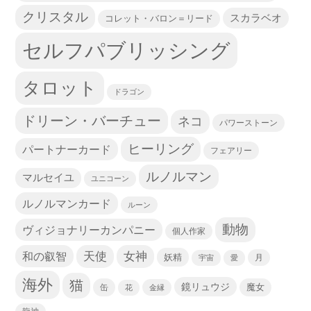
クリスタル
スカラベオ
コレット・バロン＝リード
セルフパブリッシング
タロット
ドラゴン
ドリーン・バーチュー
ネコ
パワーストーン
ヒーリング
パートナーカード
フェアリー
ルノルマン
マルセイユ
ユニコーン
ルノルマンカード
ルーン
動物
ヴィジョナリーカンパニー
個人作家
天使
和の叡智
女神
妖精
宇宙
愛
月
海外
猫
鏡リュウジ
缶
魔女
花
金縁