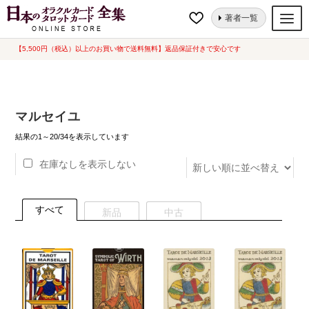
ナ
コ
ホーム
“マルセイユ”にタグ付けされた商品
著者一覧
ビ
ン
ゲ
テ
【5,500円（税込）以上のお買い物で送料無料】返品保証付きで安心です
オラクルカード
ー
ン
タロットカード
シ
ツ
ョ
へ
ルノルマンカード
マルセイユ
ン
ス
へ
キ
新
トランプ
結果の1～20/34を表示しています
し
ス
ッ
い
在庫なしを表示しない
セット
キ
プ
順
ッ
新品一覧
プ
すべて
新品
中古
中古一覧
希少品
書籍
カード関連グッズ