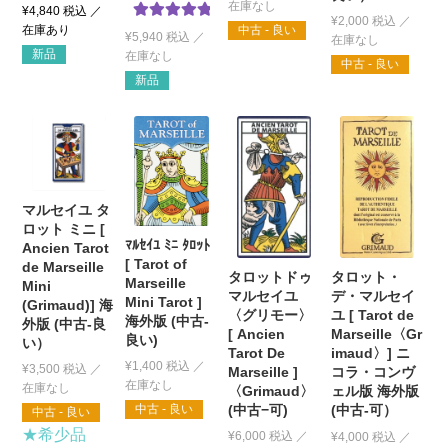
¥
4,840
税込
¥
2,000
税込
5段階中
5.00
中古 - 良い
¥
5,940
税込
の評価
新品
中古 - 良い
新品
マルセイユ タ
ロット ミニ [
ﾏﾙｾｲﾕ ﾐﾆ ﾀﾛｯﾄ
Ancien Tarot
[ Tarot of
de Marseille
タロットドゥ
タロット・
Marseille
Mini
マルセイユ
デ・マルセイ
Mini Tarot ]
(Grimaud)] 海
〈グリモー〉
ユ [ Tarot de
海外版 (中古-
外版 (中古-良
[ Ancien
Marseille〈Gr
良い)
い）
Tarot De
imaud〉] ニ
¥
1,400
税込
¥
3,500
税込
Marseille ]
コラ・コンヴ
〈Grimaud〉
ェル版 海外版
(中古−可)
(中古-可）
中古 - 良い
中古 - 良い
★希少品
¥
6,000
税込
¥
4,000
税込