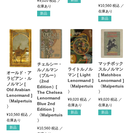
¥
9,020
税込
¥
10,560
税込
新品
新品
マッチボック
チェルシー・
スルノルマン
ライトルノル
ルノルマン
オールド・ア
[ Matchbox
マン [ Light
（ブルー）
ラビアン・ル
Lenormand ]
Lenormand ]
（2nd
ノルマン [
〈Malpertuis
〈Malpertuis
Edition）[
Old Arabian
〉
〉
The Chelsea
Lenormand ]
Lenormand
¥
9,020
税込
¥
9,020
税込
〈Malpertuis
Blue 2nd
〉
Edition ]
新品
新品
〈Malpertuis
¥
10,560
税込
〉
新品
¥
10,560
税込