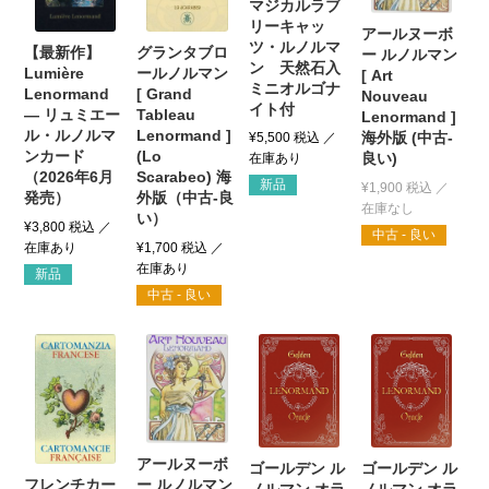
マジカルラブ
リーキャッ
アールヌーボ
ツ・ルノルマ
【最新作】
グランタブロ
ー ルノルマン
ン 天然石入
Lumière
ールノルマン
[ Art
ミニオルゴナ
Lenormand
[ Grand
Nouveau
イト付
― リュミエー
Tableau
Lenormand ]
ル・ルノルマ
Lenormand ]
海外版 (中古-
¥
5,500
税込
ンカード
(Lo
良い)
（2026年6月
Scarabeo) 海
新品
¥
1,900
税込
発売）
外版（中古-良
い）
¥
3,800
税込
中古 - 良い
¥
1,700
税込
新品
中古 - 良い
アールヌーボ
ゴールデン ル
ゴールデン ル
フレンチカー
ー ルノルマン
ノルマン オラ
ノルマン オラ