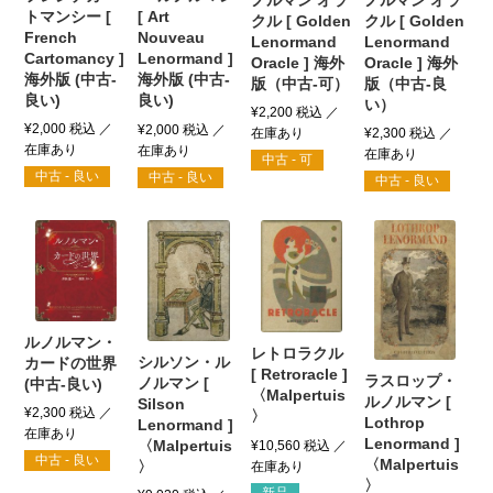
トマンシー [
[ Art
クル [ Golden
クル [ Golden
French
Nouveau
Lenormand
Lenormand
Cartomancy ]
Lenormand ]
Oracle ] 海外
Oracle ] 海外
海外版 (中古-
海外版 (中古-
版（中古-可）
版（中古-良
良い)
良い)
い）
¥
2,200
税込
¥
2,000
税込
¥
2,000
税込
¥
2,300
税込
中古 - 可
中古 - 良い
中古 - 良い
中古 - 良い
ルノルマン・
レトロラクル
シルソン・ル
カードの世界
[ Retroracle ]
ラスロップ・
ノルマン [
(中古-良い)
〈Malpertuis
ルノルマン [
Silson
¥
2,300
税込
〉
Lothrop
Lenormand ]
Lenormand ]
〈Malpertuis
¥
10,560
税込
中古 - 良い
〈Malpertuis
〉
〉
新品