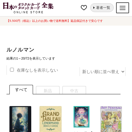
ナ
コ
ホーム
“ルノルマン”にタグ付けされた商品
著者一覧
ビ
ン
ゲ
テ
【5,500円（税込）以上のお買い物で送料無料】返品保証付きで安心です
オラクルカード
ー
ン
タロットカード
シ
ツ
ョ
へ
ルノルマンカード
ルノルマン
ン
ス
へ
キ
新
トランプ
結果の1～20/72を表示しています
し
ス
ッ
い
在庫なしを表示しない
セット
キ
プ
順
ッ
新品一覧
プ
すべて
新品
中古
中古一覧
希少品
書籍
カード関連グッズ