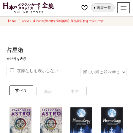
ナ
コ
ホーム
“占星術”にタグ付けされた商品
著者一覧
ビ
ン
ゲ
テ
【5,500円（税込）以上のお買い物で送料無料】返品保証付きで安心です
オラクルカード
ー
ン
タロットカード
シ
ツ
ョ
へ
ルノルマンカード
占星術
ン
ス
へ
キ
新
トランプ
全15件を表示
し
ス
ッ
い
在庫なしを表示しない
セット
キ
プ
順
ッ
新品一覧
プ
すべて
新品
中古
中古一覧
希少品
書籍
カード関連グッズ