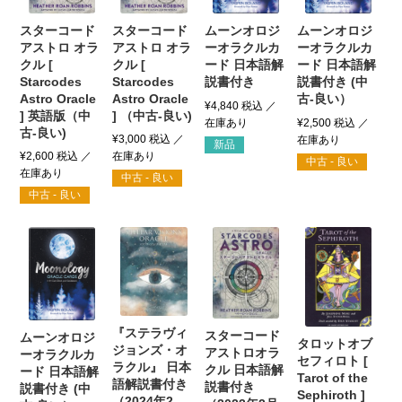
スターコード
スターコード
ムーンオロジ
ムーンオロジ
アストロ オラ
アストロ オラ
ーオラクルカ
ーオラクルカ
クル [
クル [
ード 日本語解
ード 日本語解
Starcodes
Starcodes
説書付き
説書付き (中
Astro Oracle
Astro Oracle
古-良い）
¥
4,840
税込
] 英語版（中
] （中古-良い)
¥
2,500
税込
古-良い)
¥
3,000
税込
新品
¥
2,600
税込
中古 - 良い
中古 - 良い
中古 - 良い
『ステラヴィ
スターコード
ムーンオロジ
タロットオブ
ジョンズ・オ
アストロオラ
ーオラクルカ
セフィロト [
ラクル』 日本
クル 日本語解
ード 日本語解
Tarot of the
語解説書付き
説書付き
説書付き (中
Sephiroth ]
（2024年2