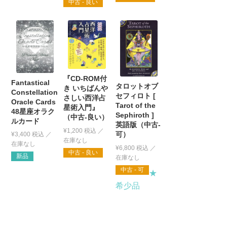
中古 - 良い
『CD-ROM付
Fantastical
タロットオブ
き いちばんや
Constellation
セフィロト [
さしい西洋占
Oracle Cards
Tarot of the
星術入門』
48星座オラク
Sephiroth ]
（中古-良い）
ルカード
英語版（中古-
¥
1,200
税込
可）
¥
3,400
税込
¥
6,800
税込
中古 - 良い
新品
中古 - 可
★
希少品