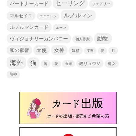
ヒーリング
パートナーカード
フェアリー
ルノルマン
マルセイユ
ユニコーン
ルノルマンカード
ルーン
動物
ヴィジョナリーカンパニー
個人作家
天使
和の叡智
女神
妖精
宇宙
愛
月
海外
猫
鏡リュウジ
缶
魔女
花
金縁
龍神